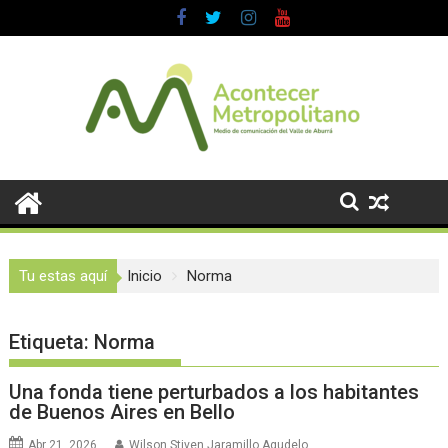
Saltar
al
contenido
Tu estas aquí
Inicio
Norma
Etiqueta:
Norma
Una fonda tiene perturbados a los habitantes
de Buenos Aires en Bello
Abr 21, 2026
Wilson Stiven Jaramillo Agudelo