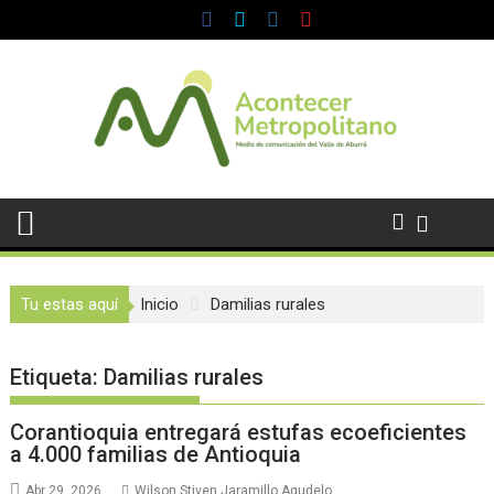
Saltar
al
contenido
Tu estas aquí
Inicio
Damilias rurales
Etiqueta:
Damilias rurales
Corantioquia entregará estufas ecoeficientes
a 4.000 familias de Antioquia
Abr 29, 2026
Wilson Stiven Jaramillo Agudelo