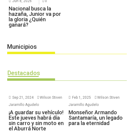
Jun 8, 2026
0
Nacional busca la
hazaña, Junior va por
la gloria ¿Quién
ganará?
Municipios
Destacados
Sep 21, 2024
Wilson Stiven
Feb 1, 2025
Wilson Stiven
Jaramillo Agudelo
Jaramillo Agudelo
¡A guardar su vehículo!
Monseñor Armando
Este jueves habrá día
Santamaría, un legado
sin carro y sin moto en
para la eternidad
el Aburrá Norte