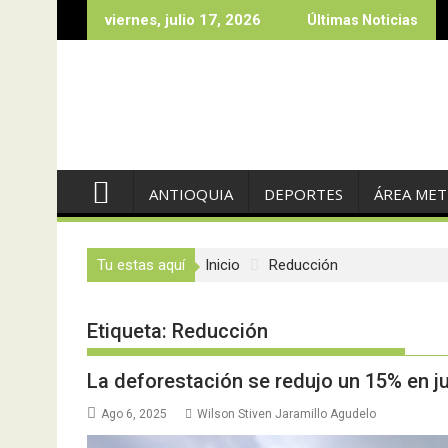
Saltar
viernes, julio 17, 2026
Últimas Noticias
al
contenido
ANTIOQUIA
DEPORTES
ÁREA ME
Tu estas aquí
Inicio
Reducción
Etiqueta:
Reducción
La deforestación se redujo un 15% en j
Ago 6, 2025
Wilson Stiven Jaramillo Agudelo