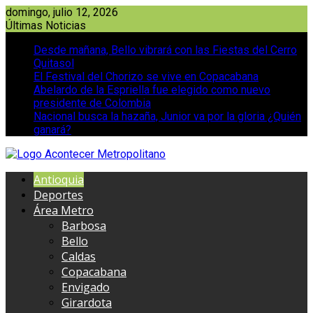
Saltar
domingo, julio 12, 2026
al
Últimas Noticias
contenido
Desde mañana, Bello vibrará con las Fiestas del Cerro
Quitasol
El Festival del Chorizo se vive en Copacabana
Abelardo de la Espriella fue elegido como nuevo
presidente de Colombia
Nacional busca la hazaña, Junior va por la gloria ¿Quién
ganará?
Antioquia
Deportes
Área Metro
Barbosa
Bello
Caldas
Copacabana
Envigado
Girardota