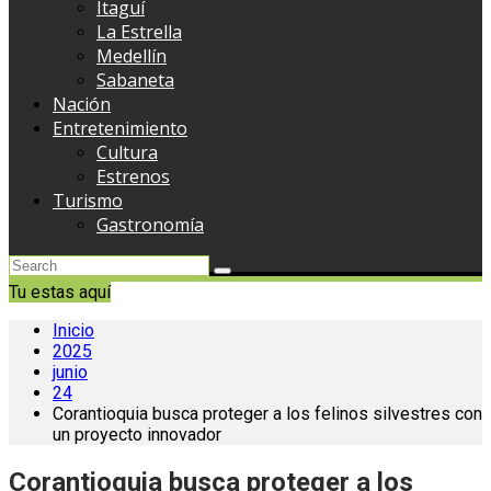
Itaguí
La Estrella
Medellín
Sabaneta
Nación
Entretenimiento
Cultura
Estrenos
Turismo
Gastronomía
Tu estas aquí
Inicio
2025
junio
24
Corantioquia busca proteger a los felinos silvestres con
un proyecto innovador
Corantioquia busca proteger a los