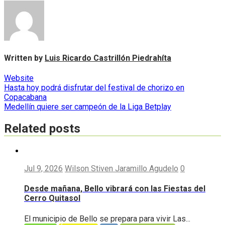
Written by
Luis Ricardo Castrillón Piedrahíta
Website
Navegación
Hasta hoy podrá disfrutar del festival de chorizo en
Copacabana
de
Medellín quiere ser campeón de la Liga Betplay
entradas
Related posts
Jul 9, 2026
Wilson Stiven Jaramillo Agudelo
0
Desde mañana, Bello vibrará con las Fiestas del
Cerro Quitasol
El municipio de Bello se prepara para vivir Las...