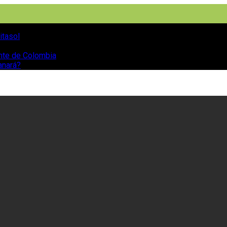
itasol
ente de Colombia
anará?