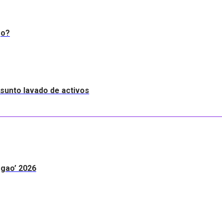
go?
resunto lavado de activos
egao’ 2026