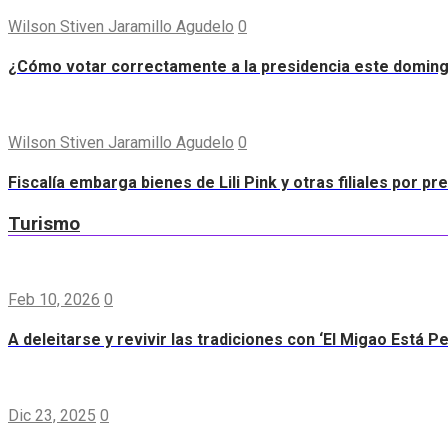
Wilson Stiven Jaramillo Agudelo
0
¿Cómo votar correctamente a la presidencia este domin
Wilson Stiven Jaramillo Agudelo
0
Fiscalía embarga bienes de Lili Pink y otras filiales por p
Turismo
Feb 10, 2026
0
A deleitarse y revivir las tradiciones con ‘El Migao Está P
Dic 23, 2025
0