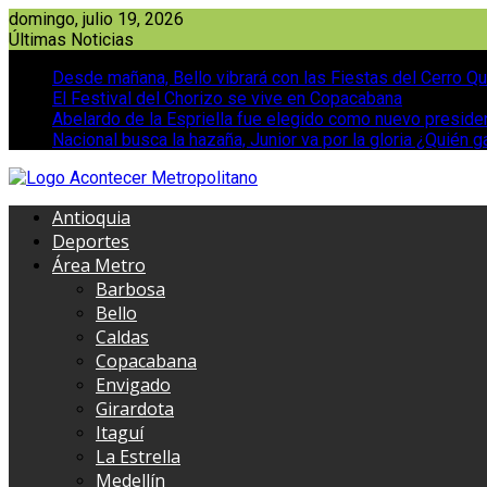
Saltar
domingo, julio 19, 2026
al
Últimas Noticias
contenido
Desde mañana, Bello vibrará con las Fiestas del Cerro Qu
El Festival del Chorizo se vive en Copacabana
Abelardo de la Espriella fue elegido como nuevo presid
Nacional busca la hazaña, Junior va por la gloria ¿Quién g
Antioquia
Deportes
Área Metro
Barbosa
Bello
Caldas
Copacabana
Envigado
Girardota
Itaguí
La Estrella
Medellín