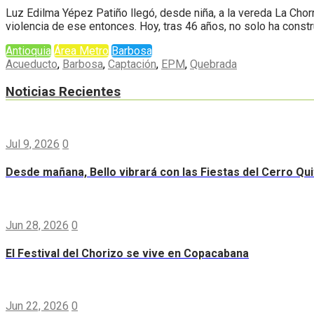
Luz Edilma Yépez Patiño llegó, desde niña, a la vereda La Chor
violencia de ese entonces. Hoy, tras 46 años, no solo ha const
Antioquia
Área Metro
Barbosa
Acueducto
,
Barbosa
,
Captación
,
EPM
,
Quebrada
Noticias Recientes
Jul 9, 2026
0
Desde mañana, Bello vibrará con las Fiestas del Cerro Qui
Jun 28, 2026
0
El Festival del Chorizo se vive en Copacabana
Jun 22, 2026
0