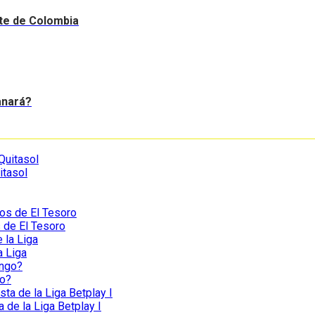
nte de Colombia
anará?
itasol
s de El Tesoro
a Liga
go?
a de la Liga Betplay I