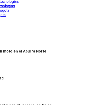
ecnologías
gotá
sin moto en el Aburrá Norte
ad