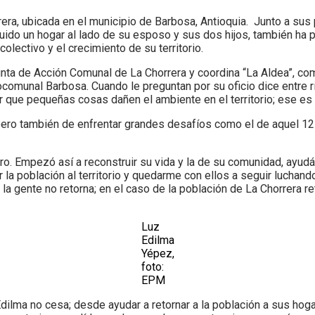
rera, ubicada en el municipio de Barbosa, Antioquia. Junto a sus
ruido un hogar al lado de su esposo y sus dos hijos, también ha 
olectivo y el crecimiento de su territorio.
a de Acción Comunal de La Chorrera y coordina “La Aldea”, comp
ocomunal Barbosa. Cuando le preguntan por su oficio dice entre ri
ejar que pequeñas cosas dañen el ambiente en el territorio; ese es
pero también de enfrentar grandes desafíos como el de aquel 12
gro. Empezó así a reconstruir su vida y la de su comunidad, ayud
 la población al territorio y quedarme con ellos a seguir luchand
la gente no retorna; en el caso de la población de La Chorrera r
Luz
Edilma
Yépez,
foto:
EPM
 Edilma no cesa; desde ayudar a retornar a la población a sus hog