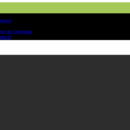
itasol
ente de Colombia
anará?