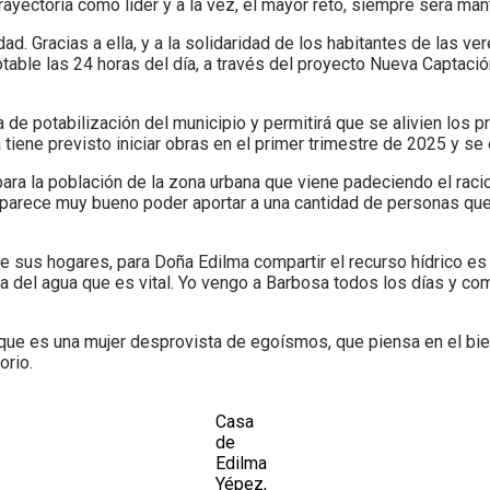
 trayectoria como líder y a la vez, el mayor reto, siempre será ma
. Gracias a ella, y a la solidaridad de los habitantes de las ver
ble las 24 horas del día, a través del proyecto Nueva Captación
ta de potabilización del municipio y permitirá que se alivien l
tiene previsto iniciar obras en el primer trimestre de 2025 y se
para la población de la zona urbana que viene padeciendo el rac
 parece muy bueno poder aportar a una cantidad de personas que 
 sus hogares, para Doña Edilma compartir el recurso hídrico es
ma del agua que es vital. Yo vengo a Barbosa todos los días y c
ue es una mujer desprovista de egoísmos, que piensa en el biene
orio.
Casa
de
Edilma
Yépez,