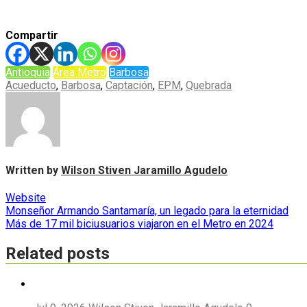
Compartir
Antioquia
Área Metro
Barbosa
Acueducto
,
Barbosa
,
Captación
,
EPM
,
Quebrada
Written by
Wilson Stiven Jaramillo Agudelo
Website
Navegación
Monseñor Armando Santamaría, un legado para la eternidad
Más de 17 mil biciusuarios viajaron en el Metro en 2024
de
entradas
Related posts