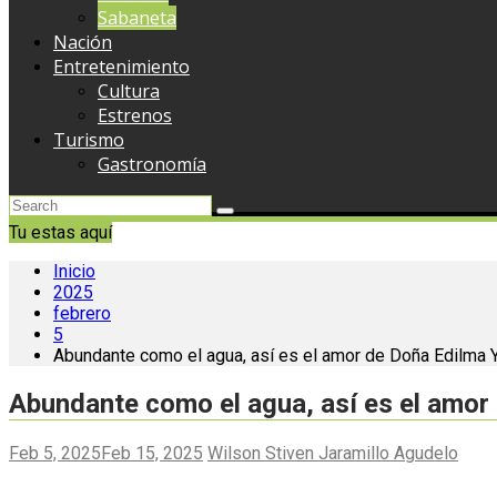
Sabaneta
Nación
Entretenimiento
Cultura
Estrenos
Turismo
Gastronomía
Tu estas aquí
Inicio
2025
febrero
5
Abundante como el agua, así es el amor de Doña Edilma
Abundante como el agua, así es el amor
Feb 5, 2025
Feb 15, 2025
Wilson Stiven Jaramillo Agudelo