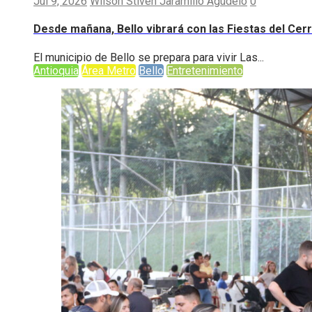
Jul 9, 2026
Wilson Stiven Jaramillo Agudelo
0
Desde mañana, Bello vibrará con las Fiestas del Cer
El municipio de Bello se prepara para vivir Las...
Antioquia
Área Metro
Bello
Entretenimiento