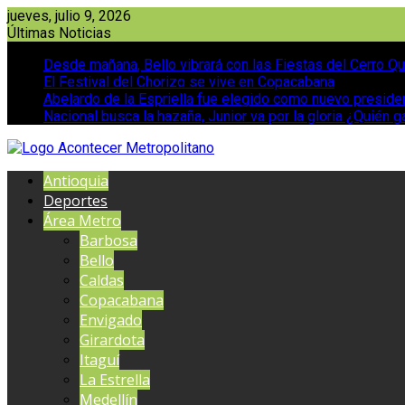
Saltar
jueves, julio 9, 2026
al
Últimas Noticias
contenido
Desde mañana, Bello vibrará con las Fiestas del Cerro Qu
El Festival del Chorizo se vive en Copacabana
Abelardo de la Espriella fue elegido como nuevo presid
Nacional busca la hazaña, Junior va por la gloria ¿Quién g
Antioquia
Deportes
Área Metro
Barbosa
Bello
Caldas
Copacabana
Envigado
Girardota
Itaguí
La Estrella
Medellín