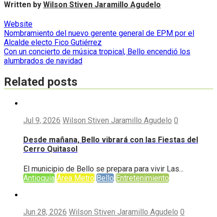
Written by
Wilson Stiven Jaramillo Agudelo
Website
Navegación
Nombramiento del nuevo gerente general de EPM por el
Alcalde electo Fico Gutiérrez
de
Con un concierto de música tropical, Bello encendió los
entradas
alumbrados de navidad
Related posts
Jul 9, 2026
Wilson Stiven Jaramillo Agudelo
0
Desde mañana, Bello vibrará con las Fiestas del
Cerro Quitasol
El municipio de Bello se prepara para vivir Las...
Antioquia
Área Metro
Bello
Entretenimiento
Jun 28, 2026
Wilson Stiven Jaramillo Agudelo
0