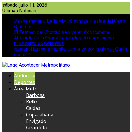
Saltar
sábado, julio 11, 2026
al
Últimas Noticias
contenido
Desde mañana, Bello vibrará con las Fiestas del Cerro
Quitasol
El Festival del Chorizo se vive en Copacabana
Abelardo de la Espriella fue elegido como nuevo
presidente de Colombia
Nacional busca la hazaña, Junior va por la gloria ¿Quién
ganará?
Antioquia
Deportes
Área Metro
Barbosa
Bello
Caldas
Copacabana
Envigado
Girardota