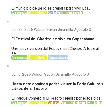
El municipio de Bello se prepara para vivir Las...
Antioquia
Área Metro
Bello
Entretenimiento
Jun 28, 2026
Wilson Stiven Jaramillo Agudelo
0
El Festival del Chorizo se vive en Copacabana
Una nueva versión del Festival del Chorizo Artesanal
se...
Antioquia
Área Metro
Copacabana
Jun 6, 2026
Wilson Stiven Jaramillo Agudelo
0
Hasta este domingo podrá visitar la Feria Cultura y
Libros de El Tesoro
El Parque Comercial El Tesoro celebra por estos días,...
Antioquia
Área Metro
Cultura
Entretenimiento
Medellín