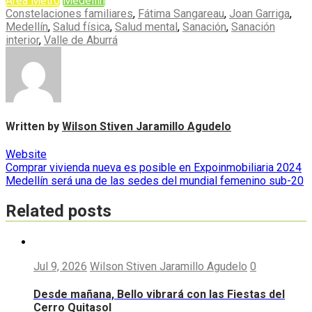
Área Metro
Medellín
Constelaciones familiares
,
Fátima Sangareau
,
Joan Garriga
,
Medellín
,
Salud física
,
Salud mental
,
Sanación
,
Sanación
interior
,
Valle de Aburrá
Written by
Wilson Stiven Jaramillo Agudelo
Website
Navegación
Comprar vivienda nueva es posible en Expoinmobiliaria 2024
Medellín será una de las sedes del mundial femenino sub-20
de
entradas
Related posts
Jul 9, 2026
Wilson Stiven Jaramillo Agudelo
0
Desde mañana, Bello vibrará con las Fiestas del
Cerro Quitasol