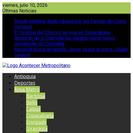
Saltar
viernes, julio 10, 2026
al
Últimas Noticias
contenido
Desde mañana, Bello vibrará con las Fiestas del Cerro
Quitasol
El Festival del Chorizo se vive en Copacabana
Abelardo de la Espriella fue elegido como nuevo
presidente de Colombia
Nacional busca la hazaña, Junior va por la gloria ¿Quién
ganará?
Antioquia
Deportes
Área Metro
Barbosa
Bello
Caldas
Copacabana
Envigado
Girardota