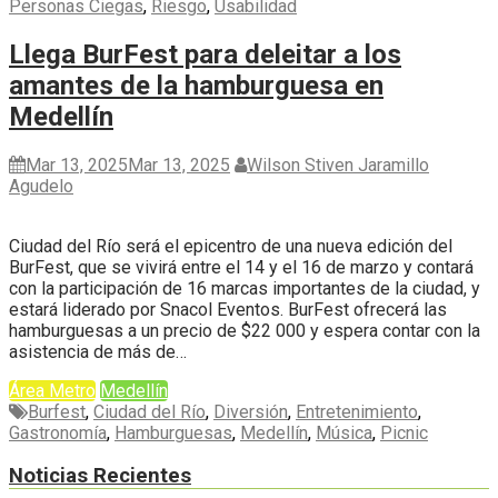
Personas Ciegas
,
Riesgo
,
Usabilidad
Llega BurFest para deleitar a los
amantes de la hamburguesa en
Medellín
Mar 13, 2025
Mar 13, 2025
Wilson Stiven Jaramillo
Agudelo
Ciudad del Río será el epicentro de una nueva edición del
BurFest, que se vivirá entre el 14 y el 16 de marzo y contará
con la participación de 16 marcas importantes de la ciudad, y
estará liderado por Snacol Eventos. BurFest ofrecerá las
hamburguesas a un precio de $22 000 y espera contar con la
asistencia de más de…
Área Metro
Medellín
Burfest
,
Ciudad del Río
,
Diversión
,
Entretenimiento
,
Gastronomía
,
Hamburguesas
,
Medellín
,
Música
,
Picnic
Noticias Recientes