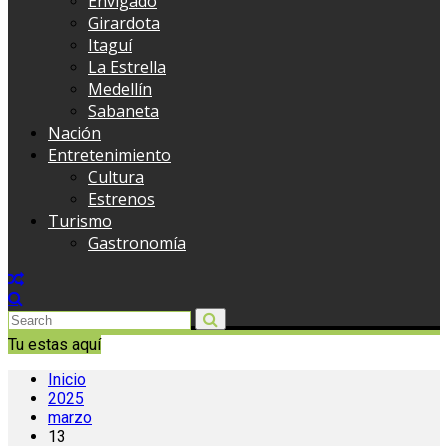
Envigado
Girardota
Itaguí
La Estrella
Medellín
Sabaneta
Nación
Entretenimiento
Cultura
Estrenos
Turismo
Gastronomía
Tu estas aquí
Inicio
2025
marzo
13