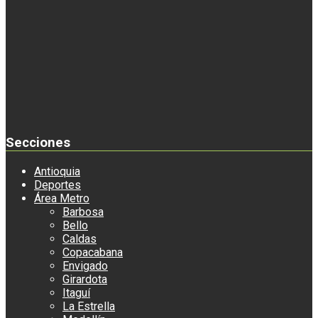
Secciones
Antioquia
Deportes
Área Metro
Barbosa
Bello
Caldas
Copacabana
Envigado
Girardota
Itaguí
La Estrella