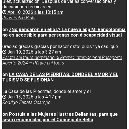
Bien, actualización: Después de varias conversaciones y
discusiones técnicas en...
Apr 10, 2026 a las 10:15 am
Juan Pablo Bello
on
¿No pensaron en ellos? La nueva app Mi Bancolombia
no es accesible para personas con discapacidad visual
Gracias gracias gracias por hacer esto! pues? ya casi que...
Jan 19, 2026 a las 3:27 am
Párate ahí tours nominado al Premio Internacional Pasaporte
Abierto 2024 – Párate ahí tours
on
LA CASA DE LAS PIEDRITAS, DONDE EL AMOR Y EL
TURISMO SE FUSIONAN
La Casa de las Piedritas, donde el amor y el...
Jan 13, 2026 a las 4:17 pm
Rodrigo Zapata Ocampo
on
Postula a las Mujeres Ilustres Bellanitas, para que
sean reconocidas por el Concejo de Bello