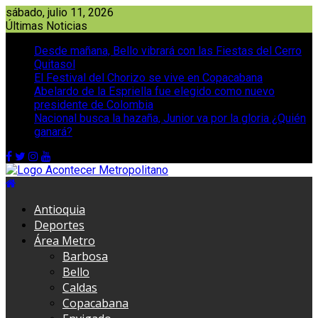
Saltar
sábado, julio 11, 2026
al
Últimas Noticias
contenido
Desde mañana, Bello vibrará con las Fiestas del Cerro
Quitasol
El Festival del Chorizo se vive en Copacabana
Abelardo de la Espriella fue elegido como nuevo
presidente de Colombia
Nacional busca la hazaña, Junior va por la gloria ¿Quién
ganará?
Antioquia
Deportes
Área Metro
Barbosa
Bello
Caldas
Copacabana