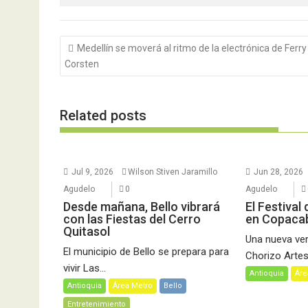
Navegación
Medellín se moverá al ritmo de la electrónica de Ferry
de
Corsten
entradas
Related posts
Jul 9, 2026
Wilson Stiven Jaramillo
Jun 28, 2026
Agudelo
0
Agudelo
Desde mañana, Bello vibrará
El Festival
con las Fiestas del Cerro
en Copaca
Quitasol
Una nueva vers
El municipio de Bello se prepara para
Chorizo Artesa
vivir Las...
Antioquia
Áre
Antioquia
Área Metro
Bello
Entretenimiento