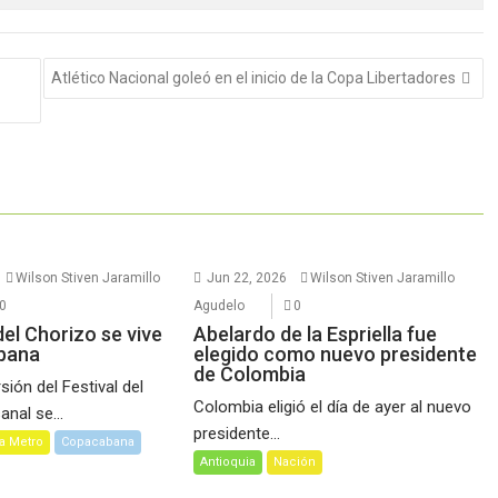
Atlético Nacional goleó en el inicio de la Copa Libertadores
Wilson Stiven Jaramillo
Jun 22, 2026
Wilson Stiven Jaramillo
0
Agudelo
0
 del Chorizo se vive
Abelardo de la Espriella fue
bana
elegido como nuevo presidente
de Colombia
ión del Festival del
Colombia eligió el día de ayer al nuevo
nal se...
presidente...
a Metro
Copacabana
Antioquia
Nación