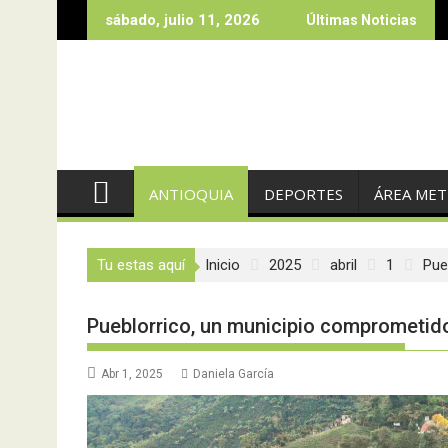
Saltar
sábado, julio 11, 2026
Últimas Noticias
al
contenido
ANTIOQUIA
DEPORTES
ÁREA ME
Tu estas aquí
Inicio
2025
abril
1
Pue
Pueblorrico, un municipio comprometid
Abr 1, 2025
Daniela García