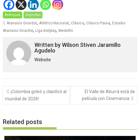
Antioquia
Deportes
,
,
,
,
Atanasio Girardot
Atlético Nacional
Clásico
Clásico Paisa
Estadio
,
,
Atanasio Girardot
Liga Betplay
Medellín
Written by
Wilson Stiven Jaramillo
Agudelo
Website
Navegación
¡Colombia goleó y clasificó al
El Valle de Aburrá está de
de
película con Cinemancia
mundial de 2026!
entradas
Related posts