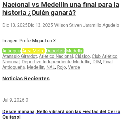
Nacional vs Medellín una final para la
historia ¿Quién ganará?
Dic 13, 2025
Dic 13, 2025
Wilson Stiven Jaramillo Agudelo
Imagen: Profe Miguel en X
Antioquia
Área Metro
Deportes
Medellín
Atanasio Girardot
,
Atlético Nacional
,
Clásico
,
Club Atlético
Nacional
,
Deportivo Independiente Medellín
,
DIM
,
Final
Antioqueña
,
Medellín
,
NAL
,
Rojo
,
Verde
Noticias Recientes
Jul 9, 2026
0
Desde mañana, Bello vibrará con las Fiestas del Cerro
Quitasol