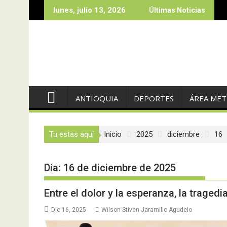
Saltar
lunes, julio 13, 2026
Últimas Noticias
al
contenido
ANTIOQUIA
DEPORTES
ÁREA ME
Tu estas aquí
Inicio
2025
diciembre
16
Día:
16 de diciembre de 2025
Entre el dolor y la esperanza, la traged
Dic 16, 2025
Wilson Stiven Jaramillo Agudelo