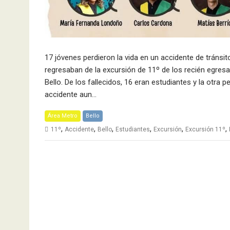
17 jóvenes perdieron la vida en un accidente de tránsi
regresaban de la excursión de 11º de los recién egresa
Bello. De los fallecidos, 16 eran estudiantes y la otra 
accidente aun…
Área Metro
Bello
,
,
,
,
,
,
11º
Accidente
Bello
Estudiantes
Excursión
Excursión 11º