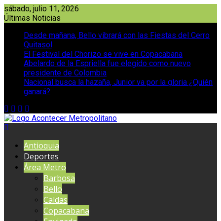
Saltar
sábado, julio 11, 2026
al
Últimas Noticias
contenido
Desde mañana, Bello vibrará con las Fiestas del Cerro
Quitasol
El Festival del Chorizo se vive en Copacabana
Abelardo de la Espriella fue elegido como nuevo
presidente de Colombia
Nacional busca la hazaña, Junior va por la gloria ¿Quién
ganará?
Antioquia
Deportes
Área Metro
Barbosa
Bello
Caldas
Copacabana