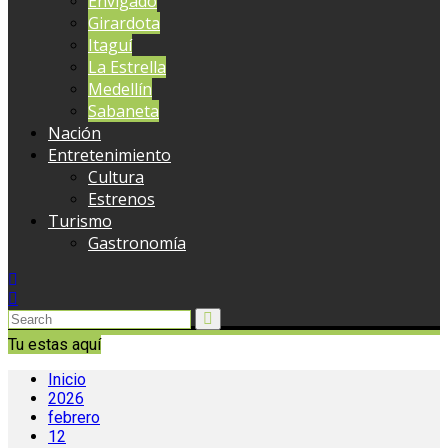
Envigado
Girardota
Itaguí
La Estrella
Medellín
Sabaneta
Nación
Entretenimiento
Cultura
Estrenos
Turismo
Gastronomía
Tu estas aquí
Inicio
2026
febrero
12