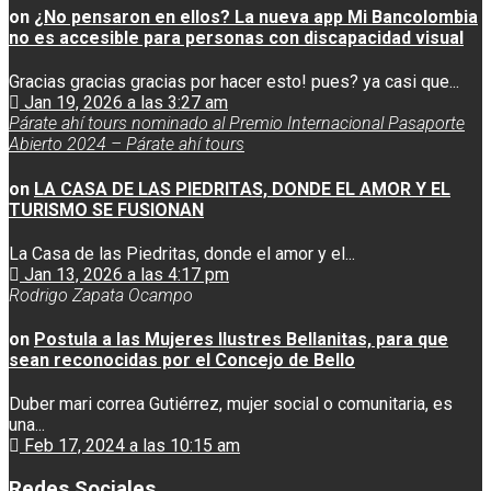
on
¿No pensaron en ellos? La nueva app Mi Bancolombia
no es accesible para personas con discapacidad visual
Gracias gracias gracias por hacer esto! pues? ya casi que...
Jan 19, 2026 a las 3:27 am
Párate ahí tours nominado al Premio Internacional Pasaporte
Abierto 2024 – Párate ahí tours
on
LA CASA DE LAS PIEDRITAS, DONDE EL AMOR Y EL
TURISMO SE FUSIONAN
La Casa de las Piedritas, donde el amor y el...
Jan 13, 2026 a las 4:17 pm
Rodrigo Zapata Ocampo
on
Postula a las Mujeres Ilustres Bellanitas, para que
sean reconocidas por el Concejo de Bello
Duber mari correa Gutiérrez, mujer social o comunitaria, es
una...
Feb 17, 2024 a las 10:15 am
Redes Sociales