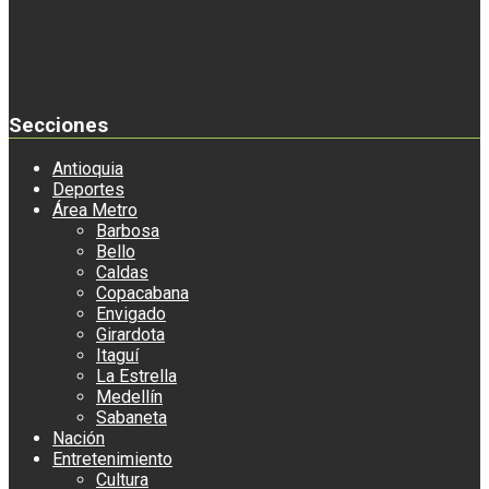
Secciones
Antioquia
Deportes
Área Metro
Barbosa
Bello
Caldas
Copacabana
Envigado
Girardota
Itaguí
La Estrella
Medellín
Sabaneta
Nación
Entretenimiento
Cultura