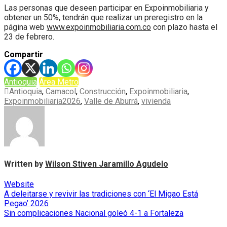
Las personas que deseen participar en Expoinmobiliaria y
obtener un 50%, tendrán que realizar un preregistro en la
página web
www.expoinmobiliaria.com.co
con plazo hasta el
23 de febrero.
Compartir
Antioquia
Área Metro
Antioquia
,
Camacol
,
Construcción
,
Expoinmobiliaria
,
Expoinmobiliaria2026
,
Valle de Aburrá
,
vivienda
Written by
Wilson Stiven Jaramillo Agudelo
Website
Navegación
A deleitarse y revivir las tradiciones con ‘El Migao Está
Pegao’ 2026
de
Sin complicaciones Nacional goleó 4-1 a Fortaleza
entradas