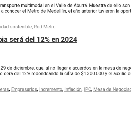
transporte multimodal en el Valle de Aburrá. Muestra de ello son
 a conocer el Metro de Medellíin, el año anterior tuvieron la opor
a
idad sostenible
,
Red Metro
bia será del 12% en 2024
el 29 de diciembre, que, al no llegar a acuerdos en la mesa de ne
mo será del 12% redondeando la cifra de $1.300.000 y el auxilio 
reras
,
Empresarios
,
Incremento
,
Inflación
,
IPC
,
Mesa de Negociac