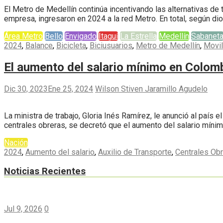
El Metro de Medellín continúa incentivando las alternativas de 
empresa, ingresaron en 2024 a la red Metro. En total, según dio
Área Metro
Bello
Envigado
Itaguí
La Estrella
Medellín
Sabanet
2024
,
Balance
,
Bicicleta
,
Biciusuarios
,
Metro de Medellín
,
Movil
El aumento del salario mínimo en Colom
Dic 30, 2023
Ene 25, 2024
Wilson Stiven Jaramillo Agudelo
La ministra de trabajo, Gloria Inés Ramírez, le anunció al país 
centrales obreras, se decretó que el aumento del salario míni
Nación
2024
,
Aumento del salario
,
Auxilio de Transporte
,
Centrales Ob
Noticias Recientes
Jul 9, 2026
0