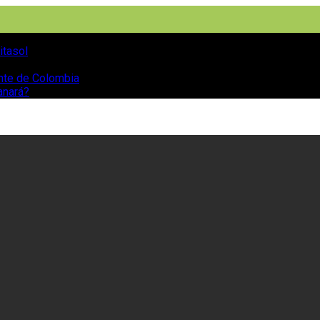
itasol
ente de Colombia
anará?