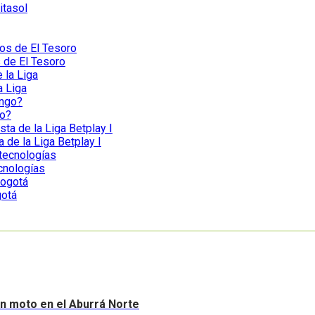
itasol
s de El Tesoro
a Liga
go?
a de la Liga Betplay I
ecnologías
gotá
sin moto en el Aburrá Norte