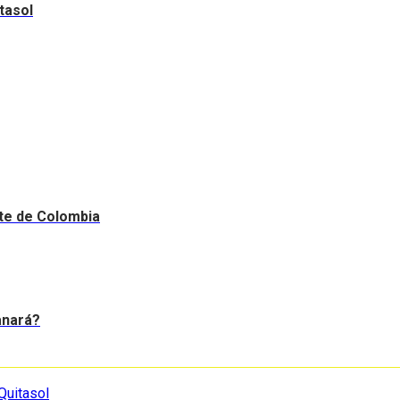
tasol
nte de Colombia
anará?