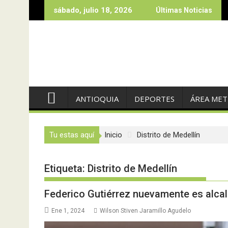
Saltar
sábado, julio 18, 2026
Últimas Noticias
al
contenido
ANTIOQUIA
DEPORTES
ÁREA ME
Tu estas aquí
Inicio
Distrito de Medellín
Etiqueta:
Distrito de Medellín
Federico Gutiérrez nuevamente es alcal
Ene 1, 2024
Wilson Stiven Jaramillo Agudelo