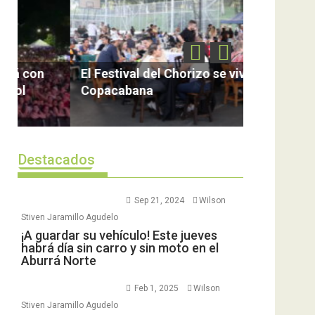
Hasta este
la Feria Cu
El Festival del Chorizo se vive en
Tesoro
Copacabana
Destacados
Sep 21, 2024
Wilson
Stiven Jaramillo Agudelo
¡A guardar su vehículo! Este jueves
habrá día sin carro y sin moto en el
Aburrá Norte
Feb 1, 2025
Wilson
Stiven Jaramillo Agudelo