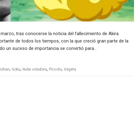
mero, le ganó 1-2
 Bogotá
Desde mañana, Bello vibrará con
 marzo, tras conocerse la noticia del fallecimiento de Akira
las Fiestas del Cerro Quitasol
rtante de todos los tiempos, con la que creció gran parte de la
odo un suceso de importancia se convirtió para…
,
,
,
,
Gohan
Goku
Nube voladora
Piccolo
Vegeta