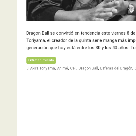
Nacional pegó pri
a Internacional en
Dragon Ball se convirtió en tendencia este viernes 8 de
Toriyama, el creador de la quinta serie manga más impo
generación que hoy está entre los 30 y los 40 años. T
Entretenimiento
,
,
,
,
,
Akira Toriyama
Animé
Cell
Dragon Ball
Esferas del Dragón