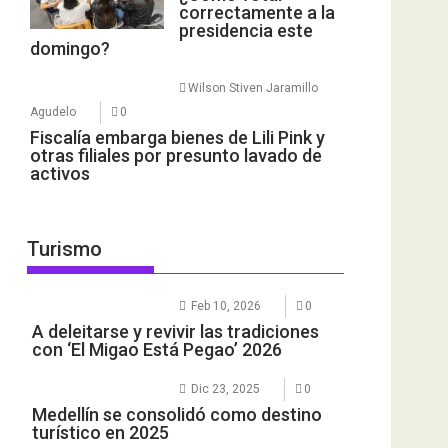
correctamente a la
presidencia este
domingo?
Wilson Stiven Jaramillo
Agudelo
0
Fiscalía embarga bienes de Lili Pink y
otras filiales por presunto lavado de
activos
Turismo
Feb 10, 2026
0
A deleitarse y revivir las tradiciones
con ‘El Migao Está Pegao’ 2026
Dic 23, 2025
0
Medellín se consolidó como destino
turístico en 2025