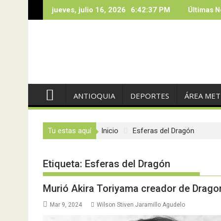
Saltar
jueves, julio 16, 2026
6:42:39 PM
Últimas N
al
contenido
ANTIOQUIA
DEPORTES
ÁREA ME
Tu estas aquí
Inicio
Esferas del Dragón
Etiqueta:
Esferas del Dragón
Murió Akira Toriyama creador de Dragon
Mar 9, 2024
Wilson Stiven Jaramillo Agudelo