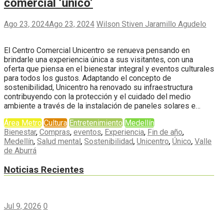
comercial ‘único’
Ago 23, 2024
Ago 23, 2024
Wilson Stiven Jaramillo Agudelo
El Centro Comercial Unicentro se renueva pensando en
brindarle una experiencia única a sus visitantes, con una
oferta que piensa en el bienestar integral y eventos culturales
para todos los gustos. Adaptando el concepto de
sostenibilidad, Unicentro ha renovado su infraestructura
contribuyendo con la protección y el cuidado del medio
ambiente a través de la instalación de paneles solares e…
Área Metro
Cultura
Entretenimiento
Medellín
Bienestar
,
Compras
,
eventos
,
Experiencia
,
Fin de año
,
Medellín
,
Salud mental
,
Sostenibilidad
,
Unicentro
,
Único
,
Valle
de Aburrá
Noticias Recientes
Jul 9, 2026
0