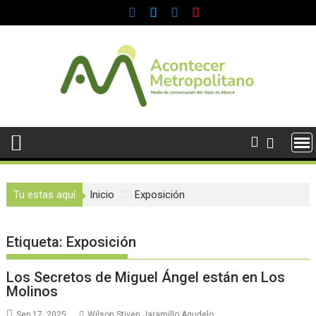
Saltar
al
contenido
Tu estas aquí
Inicio
Exposición
Etiqueta:
Exposición
Los Secretos de Miguel Ángel están en Los
Molinos
Sep 17, 2025
Wilson Stiven Jaramillo Agudelo