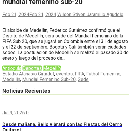
mundial femenino sub-20
Feb 21, 2024
Feb 21, 2024
Wilson Stiven Jaramillo Agudelo
El alcalde de Medellín, Federico Gutiérrez confirmó que el
Distrito de Medellín, será sede del Mundial Femenino de la
FIFA Sub 20, que se jugará en Colombia entre el 31 de agosto
y el 22 de septiembre, Bogotá y Cali también serán ciudades
sedes. La postulación de Medellín se realizó el pasado 30 de
enero y luego del proceso de…
Antioquia
Deportes
Medellín
Estadio Atanasio Girardot
,
eventos
,
FIFA
,
Fútbol Femenino
,
Medellín
,
Mundial Femenino Sub-20
,
Sede
Noticias Recientes
Jul 9, 2026
0
Desde mañana, Bello vibrará con las Fiestas del Cerro
Quitasol