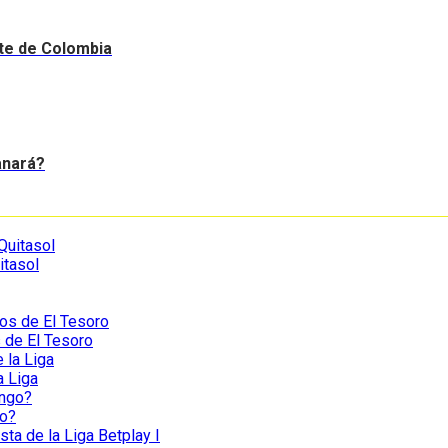
nte de Colombia
anará?
itasol
s de El Tesoro
a Liga
go?