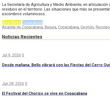
La Secretaría de Agricultura y Medio Ambiente, en articulació
residuos en el territorio. Las situaciones que más se presentan
escombros voluminosos…
Área Metro
Copacabana
Alcaldía de Copacabana
,
Basura
,
Copacabana
,
Gestión
,
Recolec
Noticias Recientes
Jul 9, 2026
0
Desde mañana, Bello vibrará con las Fiestas del Cerro Qui
Jun 28, 2026
0
El Festival del Chorizo se vive en Copacabana