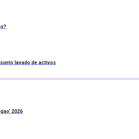
go?
resunto lavado de activos
egao’ 2026