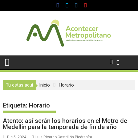
Saltar
al
contenido
Tu estas aquí
Inicio
Horario
Etiqueta:
Horario
Atento: así serán los horarios en el Metro de
Medellín para la temporada de fin de año
Dic 5, 2024
Luis Ricardo Castrillón Piedrahíta