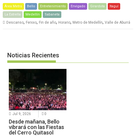
Área Metro
Bello
Entretenimiento
Envigado
Girardota
Itaguí
La Estrella
Medellín
Sabaneta
,
,
,
,
,
Descanso
Ferxxo
Fin de año
Horario
Metro de Medellín
Valle de Aburrá
Noticias Recientes
Jul 9, 2026
0
Desde mañana, Bello
vibrará con las Fiestas
del Cerro Quitasol