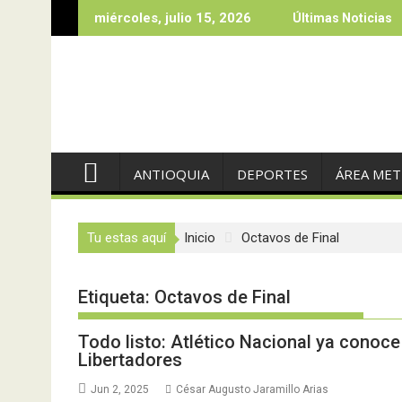
Saltar
miércoles, julio 15, 2026
Últimas Noticias
al
contenido
ANTIOQUIA
DEPORTES
ÁREA ME
Tu estas aquí
Inicio
Octavos de Final
Etiqueta:
Octavos de Final
Todo listo: Atlético Nacional ya conoce
Libertadores
Jun 2, 2025
César Augusto Jaramillo Arias