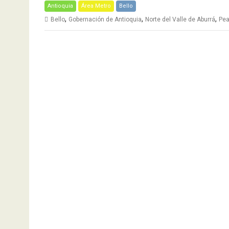
Antioquia
Área Metro
Bello
,
,
,
Bello
Gobernación de Antioquia
Norte del Valle de Aburrá
Pea