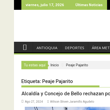
Saltar
viernes, julio 17, 2026
Últimas Noticias
al
contenido
ANTIOQUIA
DEPORTES
ÁREA ME
Tu estas aquí
Inicio
Peaje Pajarito
Etiqueta:
Peaje Pajarito
Alcaldía y Concejo de Bello rechazan po
Ago 27, 2024
Wilson Stiven Jaramillo Agudelo