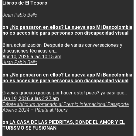
Libros de El Tesoro
Juan Pablo Bello
on
¿No pensaron en ellos? La nueva app Mi Bancolombia
no es accesible para personas con discapacidad visual
Bien, actualización: Después de varias conversaciones y
discusiones técnicas en...
Apr 10, 2026 a las 10:15 am
Juan Pablo Bello
on
¿No pensaron en ellos? La nueva app Mi Bancolombia
no es accesible para personas con discapacidad visual
Gracias gracias gracias por hacer esto! pues? ya casi que...
Jan 19, 2026 a las 3:27 am
Párate ahí tours nominado al Premio Internacional Pasaporte
Abierto 2024 – Párate ahí tours
on
LA CASA DE LAS PIEDRITAS, DONDE EL AMOR Y EL
TURISMO SE FUSIONAN