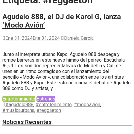
Etiqueta:
#reggaeton
Agudelo 888, el DJ de Karol G, lanza
‘Modo Avión’
Ene 31, 2024
Ene 31, 2024
Daniela García
Junto al interprete urbano Kapo, Agudelo 888 despega y
rompe barreras en este nuevo himno del perreo. Escúchala
AQUÍ. Los sonidos representativos de Medellín y Cali se
unen en un ritmo contagioso con el lanzamiento del
sencillo «Modo Avión», una colaboración entre los artistas
Agudelo 888 y Kapo. Este estreno marca el debut de Agudelo
888 como DJ y artista, y…
Entretenimiento
Estrenos
#agudelo888
,
#entretenimiento
,
#modoavión
,
#músicaurbana
,
#reggaeton
Noticias Recientes