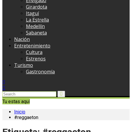
Envigado
Girardota
Itaguí
La Estrella
Medellín
Sabaneta
Nación
Entretenimiento
Cultura
Estrenos
Turismo
Gastronomía
Tu estas aquí
Inicio
#reggaeton