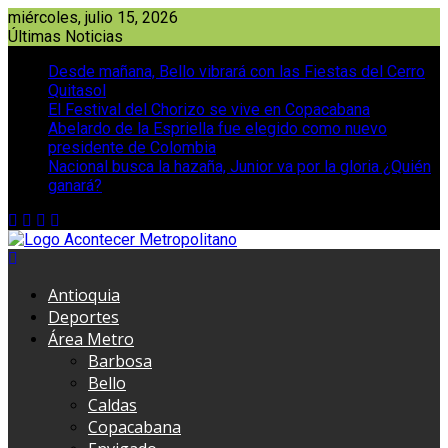
Saltar
miércoles, julio 15, 2026
al
Últimas Noticias
contenido
Desde mañana, Bello vibrará con las Fiestas del Cerro
Quitasol
El Festival del Chorizo se vive en Copacabana
Abelardo de la Espriella fue elegido como nuevo
presidente de Colombia
Nacional busca la hazaña, Junior va por la gloria ¿Quién
ganará?
Antioquia
Deportes
Área Metro
Barbosa
Bello
Caldas
Copacabana