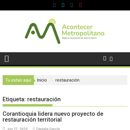
Saltar
al
contenido
Tu estas aquí
Inicio
restauración
Etiqueta:
restauración
Corantioquia lidera nuevo proyecto de
restauración territorial
Jun 27, 2025
Daniela García