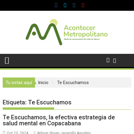
Saltar
al
contenido
Tu estas aquí
Inicio
Te Escuchamos
Etiqueta:
Te Escuchamos
Te Escuchamos, la efectiva estrategia de
salud mental en Copacabana
Oct 23, 2024
Wilson Stiven Jaramillo Agudelo