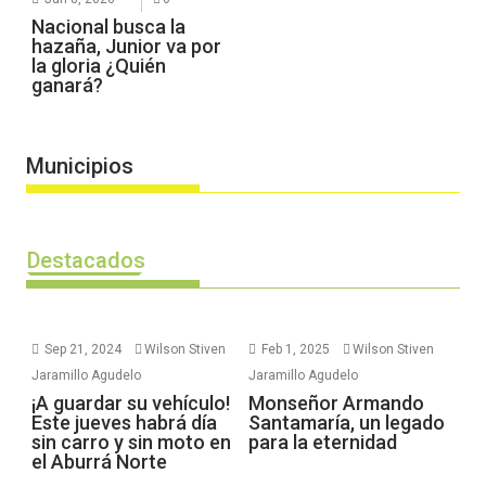
Nacional busca la
hazaña, Junior va por
la gloria ¿Quién
ganará?
Municipios
Destacados
Sep 21, 2024
Wilson Stiven
Feb 1, 2025
Wilson Stiven
Jaramillo Agudelo
Jaramillo Agudelo
¡A guardar su vehículo!
Monseñor Armando
Este jueves habrá día
Santamaría, un legado
sin carro y sin moto en
para la eternidad
el Aburrá Norte