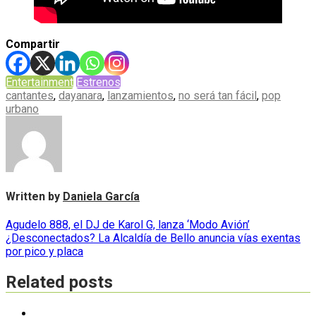
Compartir
Entertainment
Estrenos
cantantes
,
dayanara
,
lanzamientos
,
no será tan fácil
,
pop
urbano
Written by
Daniela García
Navegación
Agudelo 888, el DJ de Karol G, lanza ‘Modo Avión’
¿Desconectados? La Alcaldía de Bello anuncia vías exentas
de
por pico y placa
entradas
Related posts