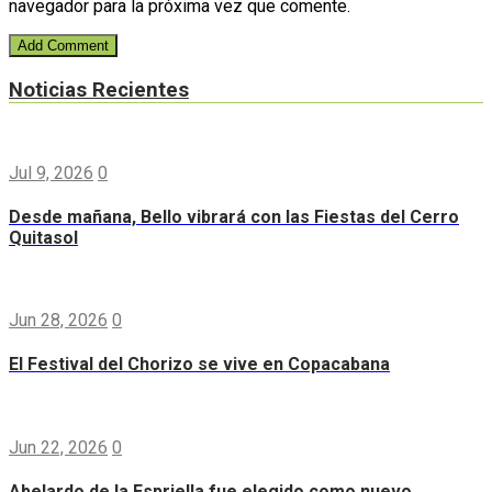
navegador para la próxima vez que comente.
Noticias Recientes
Jul 9, 2026
0
Desde mañana, Bello vibrará con las Fiestas del Cerro
Quitasol
Jun 28, 2026
0
El Festival del Chorizo se vive en Copacabana
Jun 22, 2026
0
Abelardo de la Espriella fue elegido como nuevo