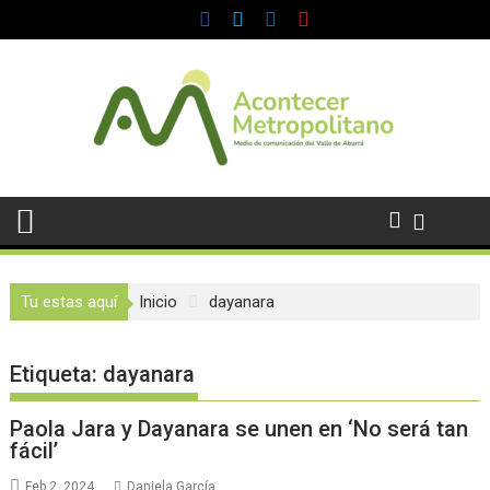
Saltar
al
contenido
Tu estas aquí
Inicio
dayanara
Etiqueta:
dayanara
Paola Jara y Dayanara se unen en ‘No será tan
fácil’
Feb 2, 2024
Daniela García