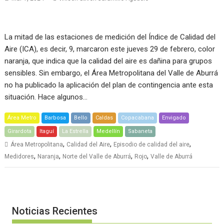
La mitad de las estaciones de medición del Índice de Calidad del
Aire (ICA), es decir, 9, marcaron este jueves 29 de febrero, color
naranja, que indica que la calidad del aire es dañina para grupos
sensibles. Sin embargo, el Área Metropolitana del Valle de Aburrá
no ha publicado la aplicación del plan de contingencia ante esta
situación. Hace algunos…
Área Metro
Barbosa
Bello
Caldas
Copacabana
Envigado
Girardota
Itaguí
La Estrella
Medellín
Sabaneta
,
,
,
Área Metropolitana
Calidad del Aire
Episodio de calidad del aire
,
,
,
,
Medidores
Naranja
Norte del Valle de Aburrá
Rojo
Valle de Aburrá
Noticias Recientes