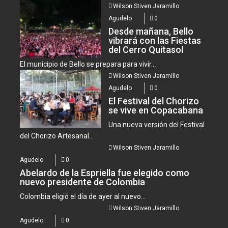
Wilson Stiven Jaramillo
Agudelo
0
Desde mañana, Bello
vibrará con las Fiestas
del Cerro Quitasol
El municipio de Bello se prepara para vivir...
Wilson Stiven Jaramillo
Agudelo
0
El Festival del Chorizo
se vive en Copacabana
Una nueva versión del Festival
del Chorizo Artesanal...
Wilson Stiven Jaramillo
Agudelo
0
Abelardo de la Espriella fue elegido como
nuevo presidente de Colombia
Colombia eligió el día de ayer al nuevo...
Wilson Stiven Jaramillo
Agudelo
0