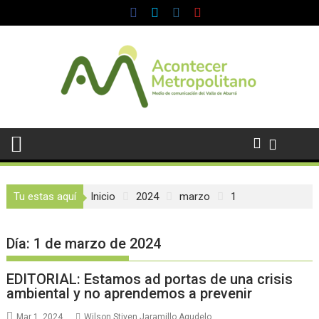
Saltar
al
contenido
Tu estas aquí
Inicio
2024
marzo
1
Día:
1 de marzo de 2024
EDITORIAL: Estamos ad portas de una crisis
ambiental y no aprendemos a prevenir
Mar 1, 2024
Wilson Stiven Jaramillo Agudelo