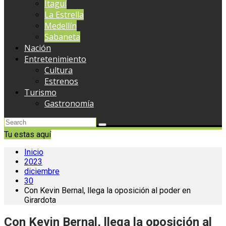
Itaguí
La Estrella
Medellín
Sabaneta
Nación
Entretenimiento
Cultura
Estrenos
Turismo
Gastronomía
Tu estas aquí
Inicio
2023
diciembre
30
Con Kevin Bernal, llega la oposición al poder en
Girardota
Con Kevin Bernal, llega la oposición al