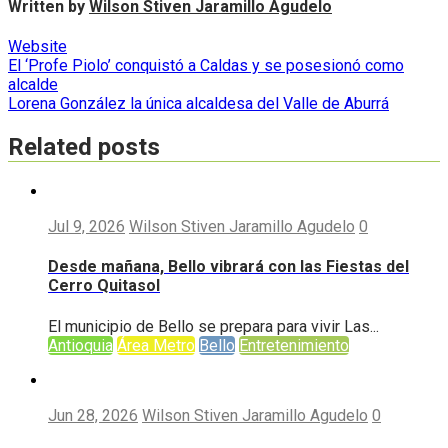
Written by
Wilson Stiven Jaramillo Agudelo
Website
Navegación
El ‘Profe Piolo’ conquistó a Caldas y se posesionó como
alcalde
de
Lorena González la única alcaldesa del Valle de Aburrá
entradas
Related posts
Jul 9, 2026
Wilson Stiven Jaramillo Agudelo
0
Desde mañana, Bello vibrará con las Fiestas del
Cerro Quitasol
El municipio de Bello se prepara para vivir Las...
Antioquia
Área Metro
Bello
Entretenimiento
Jun 28, 2026
Wilson Stiven Jaramillo Agudelo
0