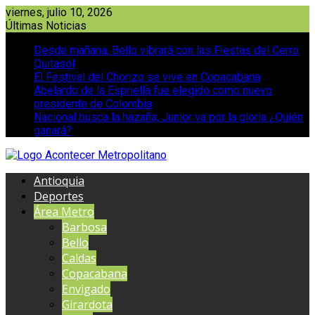
Saltar
viernes, julio 10, 2026
al
Últimas Noticias
contenido
Desde mañana, Bello vibrará con las Fiestas del Cerro
Quitasol
El Festival del Chorizo se vive en Copacabana
Abelardo de la Espriella fue elegido como nuevo
presidente de Colombia
Nacional busca la hazaña, Junior va por la gloria ¿Quién
ganará?
Antioquia
Deportes
Área Metro
Barbosa
Bello
Caldas
Copacabana
Envigado
Girardota