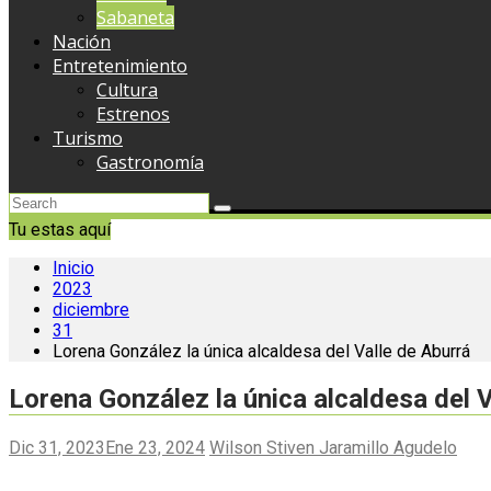
Sabaneta
Nación
Entretenimiento
Cultura
Estrenos
Turismo
Gastronomía
Tu estas aquí
Inicio
2023
diciembre
31
Lorena González la única alcaldesa del Valle de Aburrá
Lorena González la única alcaldesa del V
Dic 31, 2023
Ene 23, 2024
Wilson Stiven Jaramillo Agudelo