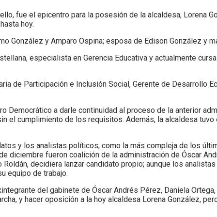
Bello, fue el epicentro para la posesión de la alcaldesa, Lorena 
hasta hoy.
llermo González y Amparo Ospina; esposa de Edison González y ma
llana, especialista en Gerencia Educativa y actualmente cursa l
aria de Participación e Inclusión Social, Gerente de Desarrollo 
ntro Democrático a darle continuidad al proceso de la anterior a
sin el cumplimiento de los requisitos. Además, la alcaldesa tuvo
atos y los analistas políticos, como la más compleja de los últim
de diciembre fueron coalición de la administración de Óscar Andr
ro Roldán, decidiera lanzar candidato propio; aunque los analist
su equipo de trabajo.
exintegrante del gabinete de Óscar Andrés Pérez, Daniela Ortega,
archa, y hacer oposición a la hoy alcaldesa Lorena González, per