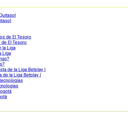
itasol
s de El Tesoro
a Liga
go?
a de la Liga Betplay I
ecnologías
gotá