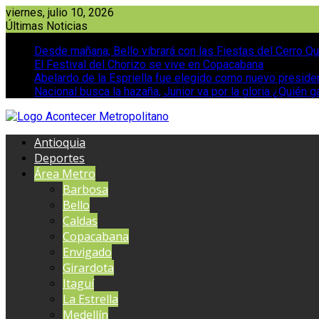
Saltar
viernes, julio 10, 2026
al
Últimas Noticias
contenido
Desde mañana, Bello vibrará con las Fiestas del Cerro Qu
El Festival del Chorizo se vive en Copacabana
Abelardo de la Espriella fue elegido como nuevo presid
Nacional busca la hazaña, Junior va por la gloria ¿Quién g
Antioquia
Deportes
Área Metro
Barbosa
Bello
Caldas
Copacabana
Envigado
Girardota
Itaguí
La Estrella
Medellín