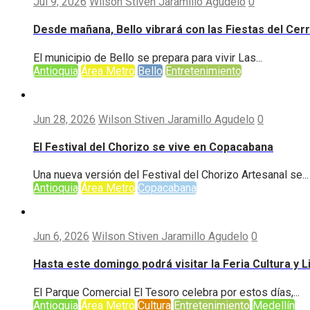
Jul 9, 2026
Wilson Stiven Jaramillo Agudelo
0
Desde mañana, Bello vibrará con las Fiestas del Cer
El municipio de Bello se prepara para vivir Las...
Antioquia
Área Metro
Bello
Entretenimiento
Jun 28, 2026
Wilson Stiven Jaramillo Agudelo
0
El Festival del Chorizo se vive en Copacabana
Una nueva versión del Festival del Chorizo Artesanal se...
Antioquia
Área Metro
Copacabana
Jun 6, 2026
Wilson Stiven Jaramillo Agudelo
0
Hasta este domingo podrá visitar la Feria Cultura y 
El Parque Comercial El Tesoro celebra por estos días,...
Antioquia
Área Metro
Cultura
Entretenimiento
Medellín