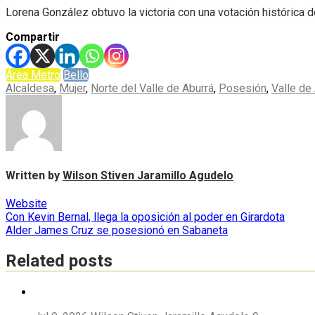
Lorena González obtuvo la victoria con una votación histórica 
Compartir
Área Metro
Bello
Alcaldesa
,
Mujer
,
Norte del Valle de Aburrá
,
Posesión
,
Valle de
Written by
Wilson Stiven Jaramillo Agudelo
Website
Navegación
Con Kevin Bernal, llega la oposición al poder en Girardota
Alder James Cruz se posesionó en Sabaneta
de
entradas
Related posts