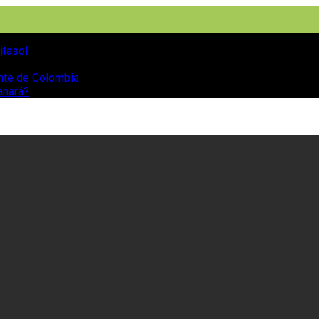
itasol
ente de Colombia
anará?