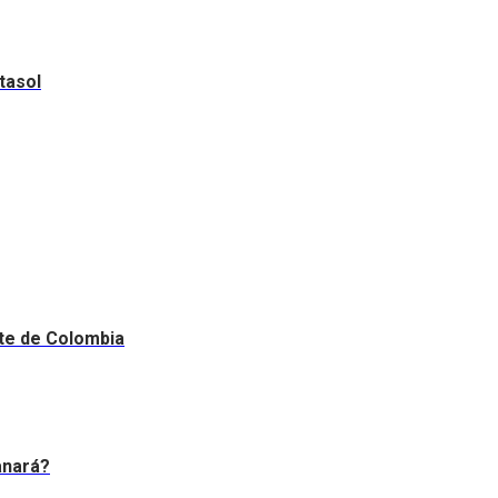
tasol
nte de Colombia
anará?