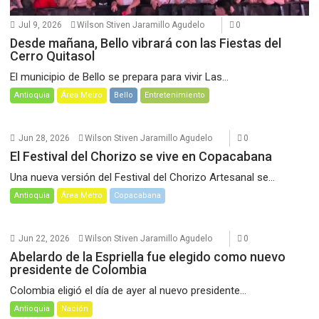
Jul 9, 2026
Wilson Stiven Jaramillo Agudelo
0
Desde mañana, Bello vibrará con las Fiestas del
Cerro Quitasol
El municipio de Bello se prepara para vivir Las...
Antioquia
Área Metro
Bello
Entretenimiento
Jun 28, 2026
Wilson Stiven Jaramillo Agudelo
0
El Festival del Chorizo se vive en Copacabana
Una nueva versión del Festival del Chorizo Artesanal se...
Antioquia
Área Metro
Copacabana
Jun 22, 2026
Wilson Stiven Jaramillo Agudelo
0
Abelardo de la Espriella fue elegido como nuevo
presidente de Colombia
Colombia eligió el día de ayer al nuevo presidente...
Antioquia
Nación