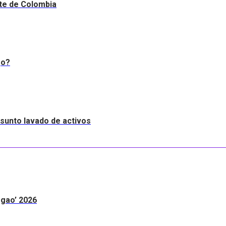
nte de Colombia
go?
resunto lavado de activos
egao’ 2026