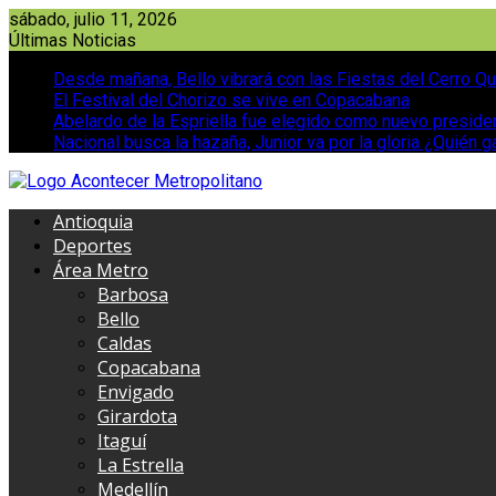
Saltar
sábado, julio 11, 2026
al
Últimas Noticias
contenido
Desde mañana, Bello vibrará con las Fiestas del Cerro Qu
El Festival del Chorizo se vive en Copacabana
Abelardo de la Espriella fue elegido como nuevo presid
Nacional busca la hazaña, Junior va por la gloria ¿Quién g
Antioquia
Deportes
Área Metro
Barbosa
Bello
Caldas
Copacabana
Envigado
Girardota
Itaguí
La Estrella
Medellín