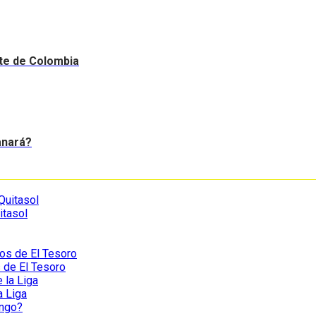
nte de Colombia
anará?
itasol
s de El Tesoro
a Liga