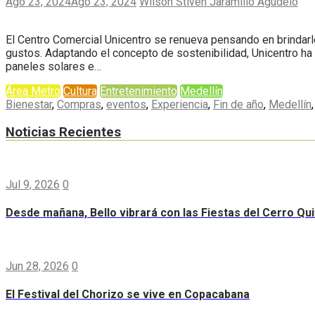
Ago 23, 2024
Ago 23, 2024
Wilson Stiven Jaramillo Agudelo
El Centro Comercial Unicentro se renueva pensando en brindarle 
gustos. Adaptando el concepto de sostenibilidad, Unicentro ha 
paneles solares e…
Área Metro
Cultura
Entretenimiento
Medellín
Bienestar
,
Compras
,
eventos
,
Experiencia
,
Fin de año
,
Medellín
Noticias Recientes
Jul 9, 2026
0
Desde mañana, Bello vibrará con las Fiestas del Cerro Qui
Jun 28, 2026
0
El Festival del Chorizo se vive en Copacabana