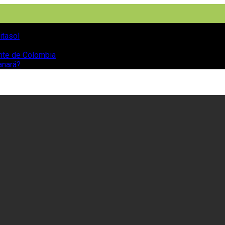
itasol
ente de Colombia
anará?