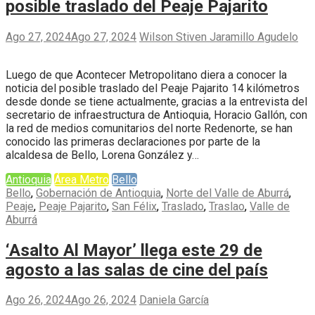
posible traslado del Peaje Pajarito
Ago 27, 2024
Ago 27, 2024
Wilson Stiven Jaramillo Agudelo
Luego de que Acontecer Metropolitano diera a conocer la
noticia del posible traslado del Peaje Pajarito 14 kilómetros
desde donde se tiene actualmente, gracias a la entrevista del
secretario de infraestructura de Antioquia, Horacio Gallón, con
la red de medios comunitarios del norte Redenorte, se han
conocido las primeras declaraciones por parte de la
alcaldesa de Bello, Lorena González y…
Antioquia
Área Metro
Bello
Bello
,
Gobernación de Antioquia
,
Norte del Valle de Aburrá
,
Peaje
,
Peaje Pajarito
,
San Félix
,
Traslado
,
Traslao
,
Valle de
Aburrá
‘Asalto Al Mayor’ llega este 29 de
agosto a las salas de cine del país
Ago 26, 2024
Ago 26, 2024
Daniela García