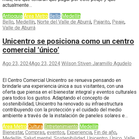
actualmente…
Antioquia
Área Metro
Bello
Medellín
Bello
,
Medellín
,
Norte del Valle de Aburrá
,
Pajarito
,
Peaje
,
Valle de Aburrá
Unicentro se posiciona como un centro
comercial ‘único’
Ago 23, 2024
Ago 23, 2024
Wilson Stiven Jaramillo Agudelo
El Centro Comercial Unicentro se renueva pensando en
brindarle una experiencia única a sus visitantes, con una
oferta que piensa en el bienestar integral y eventos culturales
para todos los gustos. Adaptando el concepto de
sostenibilidad, Unicentro ha renovado su infraestructura
contribuyendo con la protección y el cuidado del medio
ambiente a través de la instalación de paneles solares e…
Área Metro
Cultura
Entretenimiento
Medellín
Bienestar
,
Compras
,
eventos
,
Experiencia
,
Fin de año
,
Medellín
,
Salud mental
,
Sostenibilidad
,
Unicentro
,
Único
,
Valle