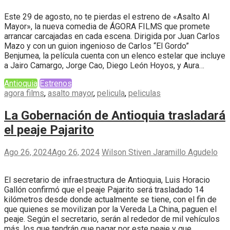
Este 29 de agosto, no te pierdas el estreno de «Asalto Al
Mayor», la nueva comedia de ÁGORA FILMS que promete
arrancar carcajadas en cada escena. Dirigida por Juan Carlos
Mazo y con un guion ingenioso de Carlos “El Gordo”
Benjumea, la película cuenta con un elenco estelar que incluye
a Jairo Camargo, Jorge Cao, Diego León Hoyos, y Aura…
Antioquia
Estrenos
agora films
,
asalto mayor
,
pelicula
,
peliculas
La Gobernación de Antioquia trasladará
el peaje Pajarito
Ago 26, 2024
Ago 26, 2024
Wilson Stiven Jaramillo Agudelo
El secretario de infraestructura de Antioquia, Luis Horacio
Gallón confirmó que el peaje Pajarito será trasladado 14
kilómetros desde donde actualmente se tiene, con el fin de
que quienes se movilizan por la Vereda La China, paguen el
peaje. Según el secretario, serán al rededor de mil vehículos
más, los que tendrán que pagar por este peaje y que