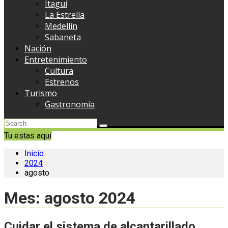
Itaguí
La Estrella
Medellín
Sabaneta
Nación
Entretenimiento
Cultura
Estrenos
Turismo
Gastronomía
Tu estas aquí
Inicio
2024
agosto
Mes:
agosto 2024
Cuidar el sistema de alcantarillado,