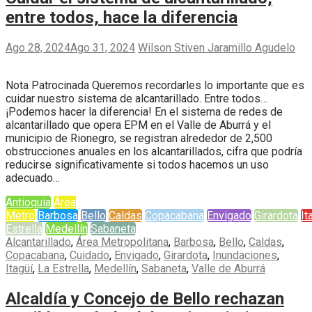
entre todos, hace la diferencia
Ago 28, 2024
Ago 31, 2024
Wilson Stiven Jaramillo Agudelo
Nota Patrocinada Queremos recordarles lo importante que es
cuidar nuestro sistema de alcantarillado. Entre todos…
¡Podemos hacer la diferencia! En el sistema de redes de
alcantarillado que opera EPM en el Valle de Aburrá y el
municipio de Rionegro, se registran alrededor de 2,500
obstrucciones anuales en los alcantarillados, cifra que podría
reducirse significativamente si todos hacemos un uso
adecuado…
Antioquia
Área
Metro
Barbosa
Bello
Caldas
Copacabana
Envigado
Girardota
It
Estrella
Medellín
Sabaneta
Alcantarillado
,
Área Metropolitana
,
Barbosa
,
Bello
,
Caldas
,
Copacabana
,
Cuidado
,
Envigado
,
Girardota
,
Inundaciones
,
Itagüí
,
La Estrella
,
Medellín
,
Sabaneta
,
Valle de Aburrá
Alcaldía y Concejo de Bello rechazan