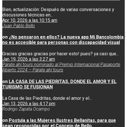
Bien, actualización: Después de varias conversaciones y
discusiones técnicas en...
Apr 10, 2026 a las 10:15 am
Juan Pablo Bello
on
¿No pensaron en ellos? La nueva app Mi Bancolombia
no es accesible para personas con discapacidad visual
Gracias gracias gracias por hacer esto! pues? ya casi que...
Jan 19, 2026 a las 3:27 am
Párate ahí tours nominado al Premio Internacional Pasaporte
Abierto 2024 – Párate ahí tours
on
LA CASA DE LAS PIEDRITAS, DONDE EL AMOR Y EL
TURISMO SE FUSIONAN
La Casa de las Piedritas, donde el amor y el...
Jan 13, 2026 a las 4:17 pm
Rodrigo Zapata Ocampo
on
Postula a las Mujeres Ilustres Bellanitas, para que
sean reconocidas por el Concejo de Bello