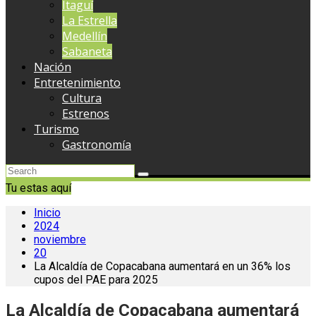
Itaguí
La Estrella
Medellín
Sabaneta
Nación
Entretenimiento
Cultura
Estrenos
Turismo
Gastronomía
Tu estas aquí
Inicio
2024
noviembre
20
La Alcaldía de Copacabana aumentará en un 36% los
cupos del PAE para 2025
La Alcaldía de Copacabana aumentará