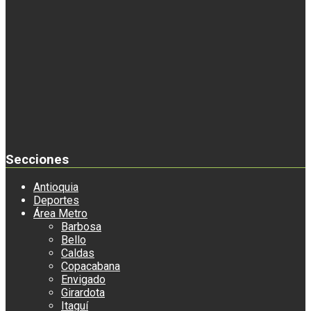
Secciones
Antioquia
Deportes
Área Metro
Barbosa
Bello
Caldas
Copacabana
Envigado
Girardota
Itaguí