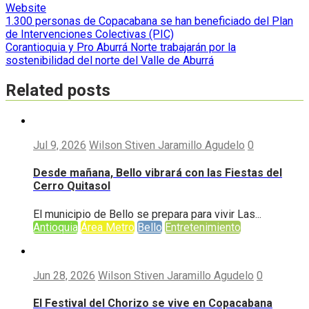
Website
Navegación
1.300 personas de Copacabana se han beneficiado del Plan
de Intervenciones Colectivas (PIC)
de
Corantioquia y Pro Aburrá Norte trabajarán por la
entradas
sostenibilidad del norte del Valle de Aburrá
Related posts
Jul 9, 2026
Wilson Stiven Jaramillo Agudelo
0
Desde mañana, Bello vibrará con las Fiestas del
Cerro Quitasol
El municipio de Bello se prepara para vivir Las...
Antioquia
Área Metro
Bello
Entretenimiento
Jun 28, 2026
Wilson Stiven Jaramillo Agudelo
0
El Festival del Chorizo se vive en Copacabana