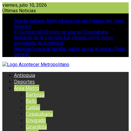
Saltar
viernes, julio 10, 2026
al
Últimas Noticias
contenido
Desde mañana, Bello vibrará con las Fiestas del Cerro
Quitasol
El Festival del Chorizo se vive en Copacabana
Abelardo de la Espriella fue elegido como nuevo
presidente de Colombia
Nacional busca la hazaña, Junior va por la gloria ¿Quién
ganará?
Antioquia
Deportes
Área Metro
Barbosa
Bello
Caldas
Copacabana
Envigado
Girardota