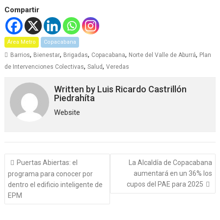
Compartir
Área Metro
Copacabana
,
,
,
,
,
Barrios
Bienestar
Brigadas
Copacabana
Norte del Valle de Aburrá
Plan
,
,
de Intervenciones Colectivas
Salud
Veredas
Written by
Luis Ricardo Castrillón
Piedrahíta
Website
Navegación
Puertas Abiertas: el
La Alcaldía de Copacabana
de
aumentará en un 36% los
programa para conocer por
entradas
cupos del PAE para 2025
dentro el edificio inteligente de
EPM