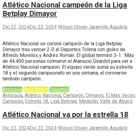
Atlético Nacional campeón de la Liga
Betplay Dimayor
Dic 22, 2024
Dic 22, 2024
Wilson Stiven Jaramillo Agudelo
Atlético Nacional se coronó campeón de la Liga Betplay
Dimayor tras vencer 2-0 al Deportes Tolima con goles de
Alfredo Morelos y Andrés Román. El global terminó 3-1. Más
de 44.400 personas colmaron el Atanasio Girardot para ver a
Atlético Nacional campeón. El equipo verde suma su estrella
18 y el segundo campeonato en una semana, al coronarse
también campeón…
Antioquia
Área Metro
Deportes
Antioquia
,
Atlético Nacional
,
Campeón
,
DImayor
,
El Más Veces
Campeón
,
Estrella 18
,
Liga Betplay
,
Medellín
,
Valle de Aburrá
Atlético Nacional va por la estrella 18
Dic 22, 2024
Dic 22, 2024
Wilson Stiven Jaramillo Agudelo