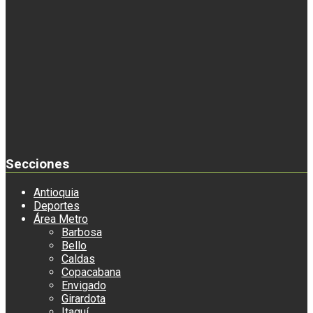
Secciones
Antioquia
Deportes
Área Metro
Barbosa
Bello
Caldas
Copacabana
Envigado
Girardota
Itaguí