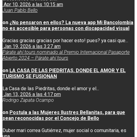
Apr 10, 2026 a las 10:15 am
Juan Pablo Bello
on
¿No pensaron en ellos? La nueva app Mi Bancolombia
no es accesible para personas con discapacidad visual
Gracias gracias gracias por hacer esto! pues? ya casi que...
Jan 19, 2026 a las 3:27 am
Párate ahí tours nominado al Premio Internacional Pasaporte
Abierto 2024 – Párate ahí tours
on
LA CASA DE LAS PIEDRITAS, DONDE EL AMOR Y EL
TURISMO SE FUSIONAN
La Casa de las Piedritas, donde el amor y el...
Jan 13, 2026 a las 4:17 pm
Rodrigo Zapata Ocampo
on
Postula a las Mujeres Ilustres Bellanitas, para que
sean reconocidas por el Concejo de Bello
Duber mari correa Gutiérrez, mujer social o comunitaria, es
una...