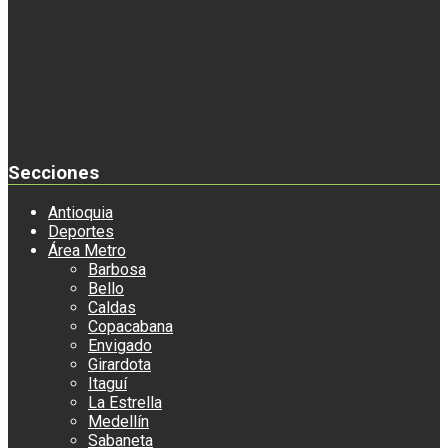
Secciones
Antioquia
Deportes
Área Metro
Barbosa
Bello
Caldas
Copacabana
Envigado
Girardota
Itaguí
La Estrella
Medellín
Sabaneta