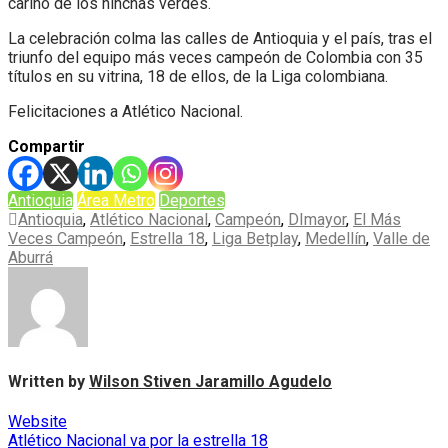
cariño de los hinchas verdes.
La celebración colma las calles de Antioquia y el país, tras el
triunfo del equipo más veces campeón de Colombia con 35
títulos en su vitrina, 18 de ellos, de la Liga colombiana.
Felicitaciones a Atlético Nacional.
Compartir
Antioquia
Área Metro
Deportes
Antioquia
,
Atlético Nacional
,
Campeón
,
DImayor
,
El Más
Veces Campeón
,
Estrella 18
,
Liga Betplay
,
Medellín
,
Valle de
Aburrá
Written by
Wilson Stiven Jaramillo Agudelo
Website
Navegación
Atlético Nacional va por la estrella 18