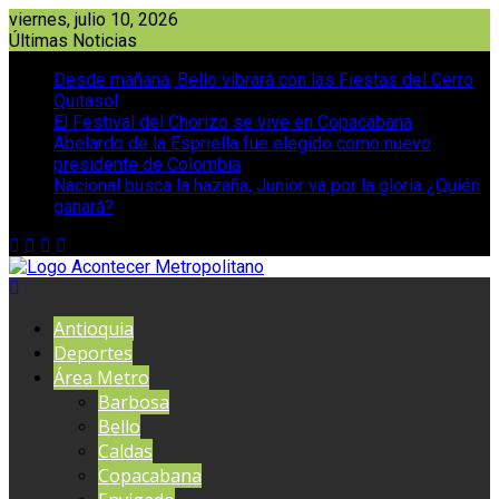
Saltar
viernes, julio 10, 2026
al
Últimas Noticias
contenido
Desde mañana, Bello vibrará con las Fiestas del Cerro
Quitasol
El Festival del Chorizo se vive en Copacabana
Abelardo de la Espriella fue elegido como nuevo
presidente de Colombia
Nacional busca la hazaña, Junior va por la gloria ¿Quién
ganará?
Antioquia
Deportes
Área Metro
Barbosa
Bello
Caldas
Copacabana