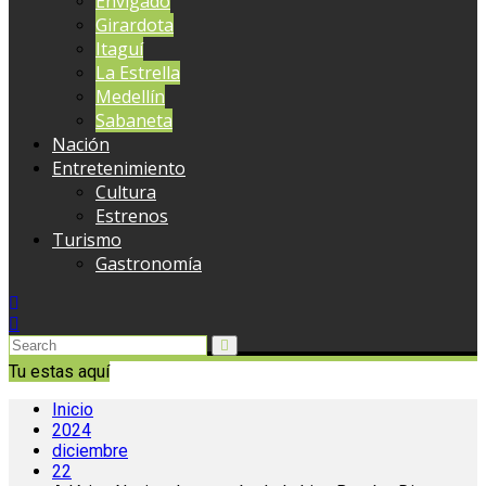
Envigado
Girardota
Itaguí
La Estrella
Medellín
Sabaneta
Nación
Entretenimiento
Cultura
Estrenos
Turismo
Gastronomía
Tu estas aquí
Inicio
2024
diciembre
22