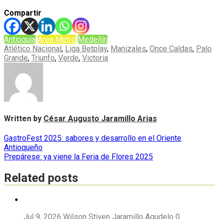
Compartir
Antioquia
Área Metro
Medellín
Atlético Nacional
,
Liga Betplay
,
Manizales
,
Once Caldas
,
Palo
Grande
,
Triunfo
,
Verde
,
Victoria
Written by
César Augusto Jaramillo Arias
Navegación
GastroFest 2025: sabores y desarrollo en el Oriente
Antioqueño
de
Prepárese: ya viene la Feria de Flores 2025
entradas
Related posts
Jul 9, 2026
Wilson Stiven Jaramillo Agudelo
0