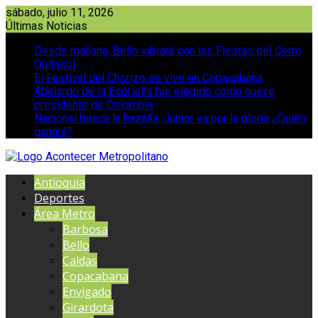
Saltar
sábado, julio 11, 2026
al
Últimas Noticias
contenido
Desde mañana, Bello vibrará con las Fiestas del Cerro
Quitasol
El Festival del Chorizo se vive en Copacabana
Abelardo de la Espriella fue elegido como nuevo
presidente de Colombia
Nacional busca la hazaña, Junior va por la gloria ¿Quién
ganará?
Antioquia
Deportes
Área Metro
Barbosa
Bello
Caldas
Copacabana
Envigado
Girardota