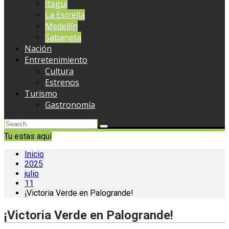
Itaguí
La Estrella
Medellín
Sabaneta
Nación
Entretenimiento
Cultura
Estrenos
Turismo
Gastronomía
Tu estas aquí
Inicio
2025
julio
11
¡Victoria Verde en Palogrande!
¡Victoria Verde en Palogrande!