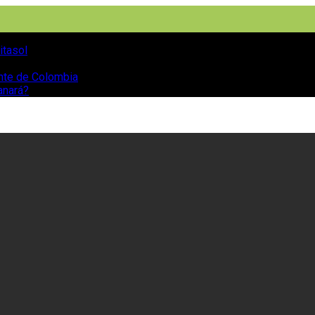
itasol
ente de Colombia
anará?