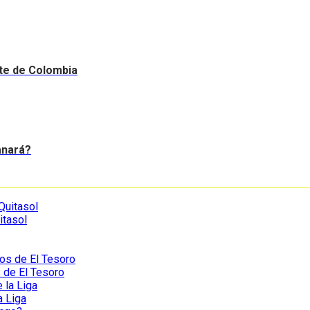
nte de Colombia
anará?
itasol
s de El Tesoro
a Liga