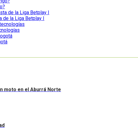
go?
a de la Liga Betplay I
ecnologías
gotá
sin moto en el Aburrá Norte
ad