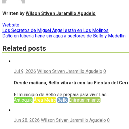
Written by
Wilson Stiven Jaramillo Agudelo
Website
Navegación
Los Secretos de Miguel Ángel están en Los Molinos
Daño en tubería tiene sin agua a sectores de Bello y Medellín
de
entradas
Related posts
Jul 9, 2026
Wilson Stiven Jaramillo Agudelo
0
Desde mañana, Bello vibrará con las Fiestas del Cer
El municipio de Bello se prepara para vivir Las...
Antioquia
Área Metro
Bello
Entretenimiento
Jun 28, 2026
Wilson Stiven Jaramillo Agudelo
0