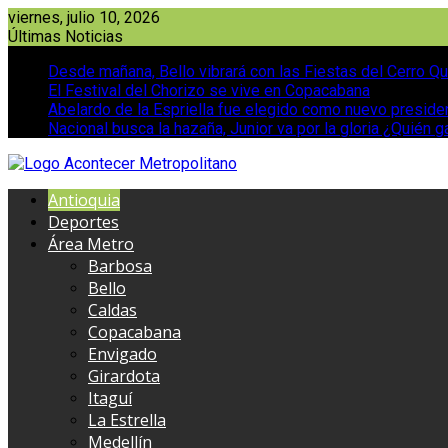
Saltar
viernes, julio 10, 2026
al
Últimas Noticias
contenido
Desde mañana, Bello vibrará con las Fiestas del Cerro Qu
El Festival del Chorizo se vive en Copacabana
Abelardo de la Espriella fue elegido como nuevo presid
Nacional busca la hazaña, Junior va por la gloria ¿Quién g
Antioquia
Deportes
Área Metro
Barbosa
Bello
Caldas
Copacabana
Envigado
Girardota
Itaguí
La Estrella
Medellín