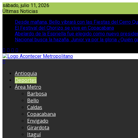
Saltar
sábado, julio 11, 2026
al
Últimas Noticias
contenido
Desde mañana, Bello vibrará con las Fiestas del Cerro Qu
El Festival del Chorizo se vive en Copacabana
Abelardo de la Espriella fue elegido como nuevo presid
Nacional busca la hazaña, Junior va por la gloria ¿Quién g
Antioquia
Deportes
Área Metro
Barbosa
Bello
Caldas
Copacabana
Envigado
Girardota
Itaguí