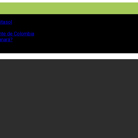
itasol
ente de Colombia
anará?