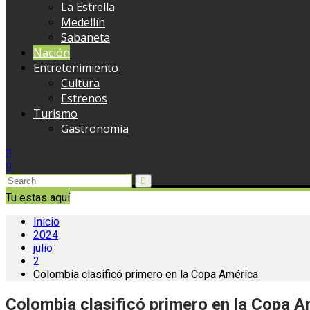
La Estrella
Medellín
Sabaneta
Nación
Entretenimiento
Cultura
Estrenos
Turismo
Gastronomía
Tu estas aquí
Inicio
2024
julio
2
Colombia clasificó primero en la Copa América
Colombia clasificó primero en la Copa A