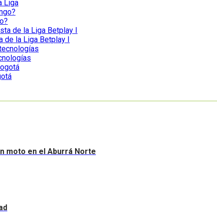
a Liga
go?
a de la Liga Betplay I
ecnologías
gotá
sin moto en el Aburrá Norte
ad