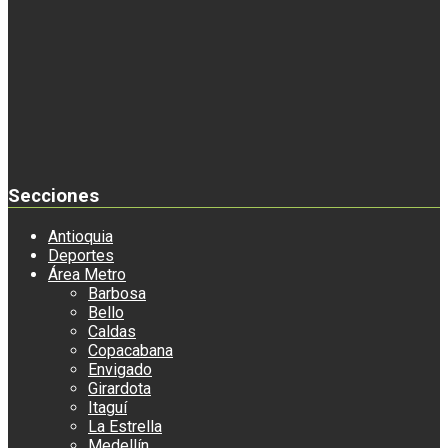
Secciones
Antioquia
Deportes
Área Metro
Barbosa
Bello
Caldas
Copacabana
Envigado
Girardota
Itaguí
La Estrella
Medellín