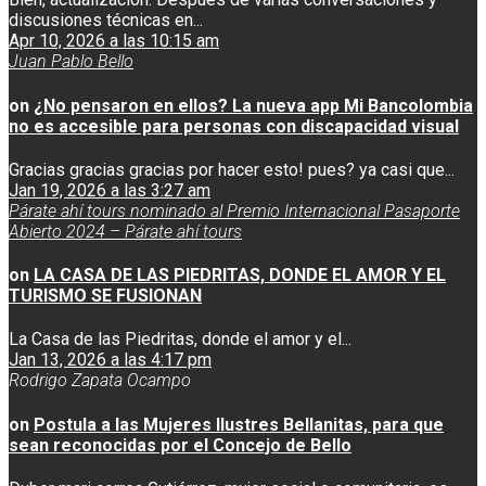
discusiones técnicas en...
Apr 10, 2026 a las 10:15 am
Juan Pablo Bello
on
¿No pensaron en ellos? La nueva app Mi Bancolombia
no es accesible para personas con discapacidad visual
Gracias gracias gracias por hacer esto! pues? ya casi que...
Jan 19, 2026 a las 3:27 am
Párate ahí tours nominado al Premio Internacional Pasaporte
Abierto 2024 – Párate ahí tours
on
LA CASA DE LAS PIEDRITAS, DONDE EL AMOR Y EL
TURISMO SE FUSIONAN
La Casa de las Piedritas, donde el amor y el...
Jan 13, 2026 a las 4:17 pm
Rodrigo Zapata Ocampo
on
Postula a las Mujeres Ilustres Bellanitas, para que
sean reconocidas por el Concejo de Bello