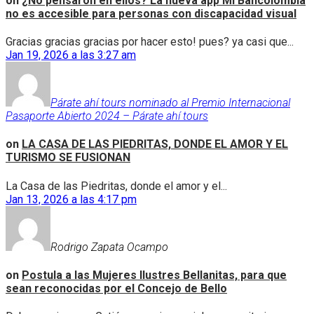
on
¿No pensaron en ellos? La nueva app Mi Bancolombia
no es accesible para personas con discapacidad visual
Gracias gracias gracias por hacer esto! pues? ya casi que...
Jan 19, 2026 a las 3:27 am
Párate ahí tours nominado al Premio Internacional
Pasaporte Abierto 2024 – Párate ahí tours
on
LA CASA DE LAS PIEDRITAS, DONDE EL AMOR Y EL
TURISMO SE FUSIONAN
La Casa de las Piedritas, donde el amor y el...
Jan 13, 2026 a las 4:17 pm
Rodrigo Zapata Ocampo
on
Postula a las Mujeres Ilustres Bellanitas, para que
sean reconocidas por el Concejo de Bello