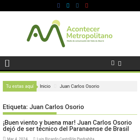
Saltar
al
contenido
Tu estas aquí
Inicio
Juan Carlos Osorio
Etiqueta:
Juan Carlos Osorio
¡Buen viento y buena mar! Juan Carlos Osorio
dejó de ser técnico del Paranaense de Brasil
Mar 4, 2024
Luis Ricardo Castrillón Piedrahíta