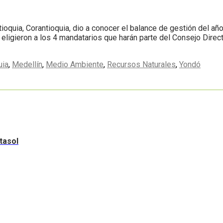
uia, Corantioquia, dio a conocer el balance de gestión del año
ligieron a los 4 mandatarios que harán parte del Consejo Directi
uia
,
Medellín
,
Medio Ambiente
,
Recursos Naturales
,
Yondó
tasol