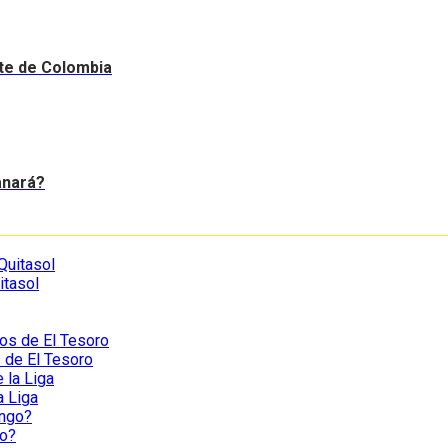
nte de Colombia
anará?
itasol
s de El Tesoro
a Liga
go?