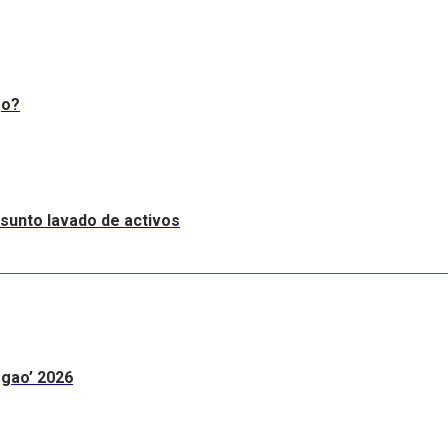
go?
resunto lavado de activos
egao’ 2026