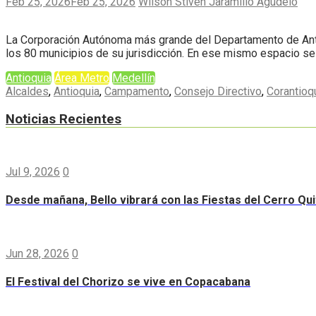
Feb 25, 2026
Feb 25, 2026
Wilson Stiven Jaramillo Agudelo
La Corporación Autónoma más grande del Departamento de Antioq
los 80 municipios de su jurisdicción. En ese mismo espacio se e
Antioquia
Área Metro
Medellín
Alcaldes
,
Antioquia
,
Campamento
,
Consejo Directivo
,
Corantioq
Noticias Recientes
Jul 9, 2026
0
Desde mañana, Bello vibrará con las Fiestas del Cerro Qui
Jun 28, 2026
0
El Festival del Chorizo se vive en Copacabana