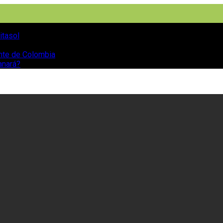
itasol
ente de Colombia
anará?