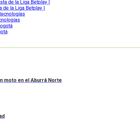
a de la Liga Betplay I
ecnologías
gotá
sin moto en el Aburrá Norte
ad