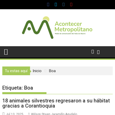
Saltar
al
contenido
Tu estas aquí
Inicio
Boa
Etiqueta:
Boa
18 animales silvestres regresaron a su hábitat
gracias a Corantioquia
Jul 13, 2025
Wilson Stiven Jaramillo Agudelo