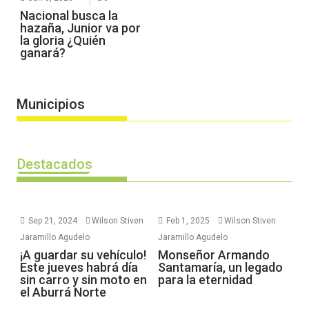
Nacional busca la
hazaña, Junior va por
la gloria ¿Quién
ganará?
Municipios
Destacados
Sep 21, 2024
Wilson Stiven
Feb 1, 2025
Wilson Stiven
Jaramillo Agudelo
Jaramillo Agudelo
¡A guardar su vehículo!
Monseñor Armando
Este jueves habrá día
Santamaría, un legado
sin carro y sin moto en
para la eternidad
el Aburrá Norte