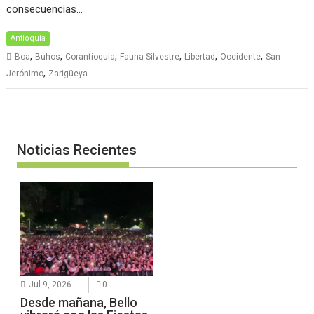
consecuencias…
Antioquia
,
,
,
,
,
,
Boa
Búhos
Corantioquia
Fauna Silvestre
Libertad
Occidente
San
,
Jerónimo
Zarigüeya
Noticias Recientes
Jul 9, 2026
0
Desde mañana, Bello