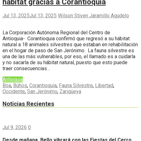
hábitat gracias a Corantioquia
Jul 13, 2025
Jul 13, 2025
Wilson Stiven Jaramillo Agudelo
La Corporación Autónoma Regional del Centro de
Antioquia- Corantioquia confirmó que regresó a su hábitat
natural a 18 animales silvestres que estaban en rehabilitación
en el hogar de paso de San Jerónimo. La fauna silvestre es
una de las más vulnerables, por eso, el llamado es a cuidarla
y no sacarla de su hábitat natural, puesto que esto puede
traer consecuencias…
Antioquia
Boa
,
Búhos
,
Corantioquia
,
Fauna Silvestre
,
Libertad
,
Occidente
,
San Jerónimo
,
Zarigüeya
Noticias Recientes
Jul 9, 2026
0
Desde mañana, Bello vibrará con las Fiestas del Cerro