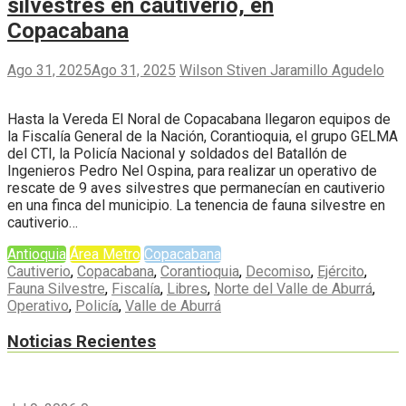
silvestres en cautiverio, en
Copacabana
Ago 31, 2025
Ago 31, 2025
Wilson Stiven Jaramillo Agudelo
Hasta la Vereda El Noral de Copacabana llegaron equipos de
la Fiscalía General de la Nación, Corantioquia, el grupo GELMA
del CTI, la Policía Nacional y soldados del Batallón de
Ingenieros Pedro Nel Ospina, para realizar un operativo de
rescate de 9 aves silvestres que permanecían en cautiverio
en una finca del municipio. La tenencia de fauna silvestre en
cautiverio…
Antioquia
Área Metro
Copacabana
Cautiverio
,
Copacabana
,
Corantioquia
,
Decomiso
,
Ejército
,
Fauna Silvestre
,
Fiscalía
,
Libres
,
Norte del Valle de Aburrá
,
Operativo
,
Policía
,
Valle de Aburrá
Noticias Recientes